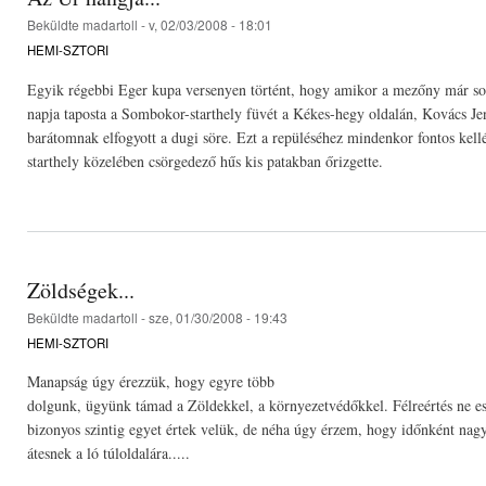
Beküldte
madartoll
- v, 02/03/2008 - 18:01
HEMI-SZTORI
Egyik régebbi Eger kupa versenyen történt, hogy amikor a mezőny már s
napja taposta a Sombokor-starthely füvét a Kékes-hegy oldalán, Kovács Je
barátomnak elfogyott a dugi söre. Ezt a repüléséhez mindenkor fontos kell
starthely közelében csörgedező hűs kis patakban őrizgette.
Zöldségek...
Beküldte
madartoll
- sze, 01/30/2008 - 19:43
HEMI-SZTORI
Manapság úgy érezzük, hogy egyre több
dolgunk, ügyünk támad a Zöldekkel, a környezetvédőkkel. Félreértés ne es
bizonyos szintig egyet értek velük, de néha úgy érzem, hogy időnként nag
átesnek a ló túloldalára.....