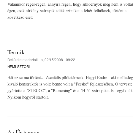
Valamikor réges-régen, annyira régen, hogy siklóernyők még nem is volta
égen, csak sárkány-szárnyak adták színüket a fehér felhőknek, történt a
következő eset:
Termik
Beküldte
madartoll
- p, 02/15/2008 - 09:22
HEMI-SZTORI
Hát ez se ma történt... Zseniális pilótatársunk, Hegyi Endre - aki mellesleg
kiváló konstruktőr is volt: benne volt a "Fecske" fejlesztésében, Ő tervezte
gyártotta a "STRUCC", a "Bumeráng" és a "H-5"-szárnyakat is - egyik al
Nyikom hegyről startolt.
Az Úr hangja...