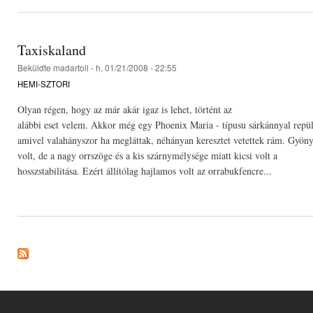
Taxiskaland
Beküldte
madartoll
- h, 01/21/2008 - 22:55
HEMI-SZTORI
Olyan régen, hogy az már akár igaz is lehet, történt az
alábbi eset velem. Akkor még egy Phoenix Maria - típusu sárkánnyal repü
amivel valahányszor ha megláttak, néhányan keresztet vetettek rám. Gyön
volt, de a nagy orrszöge és a kis szárnymélysége miatt kicsi volt a
hosszstabilitása. Ezért állítólag hajlamos volt az orrabukfencre...