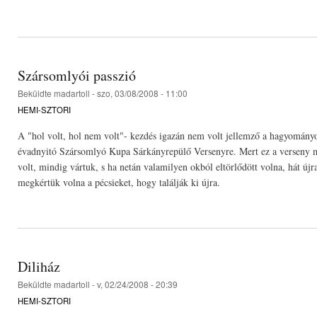
Szársomlyói passzió
Beküldte
madartoll
- szo, 03/08/2008 - 11:00
HEMI-SZTORI
A "hol volt, hol nem volt"- kezdés igazán nem volt jellemző a hagyomány
évadnyitó Szársomlyó Kupa Sárkányrepülő Versenyre. Mert ez a verseny 
volt, mindig vártuk, s ha netán valamilyen okból eltörlődött volna, hát újr
megkértük volna a pécsieket, hogy találják ki újra.
Diliház
Beküldte
madartoll
- v, 02/24/2008 - 20:39
HEMI-SZTORI