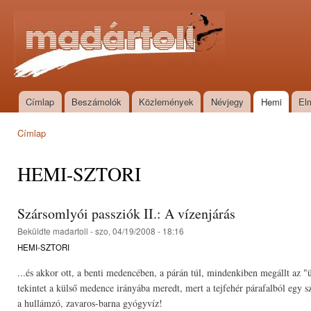
Ugr
tar
Madártoll
Címlap
Beszámolók
Közlemények
Névjegy
Hemi
El
Főmenü
Címlap
Jelenlegi hely
HEMI-SZTORI
Szársomlyói passziók II.: A vízenjárás
Beküldte
madartoll
- szo, 04/19/2008 - 18:16
HEMI-SZTORI
...és akkor ott, a benti medencében, a párán túl, mindenkiben megállt az "
tekintet a külső medence irányába meredt, mert a tejfehér párafalból egy szak
a hullámzó, zavaros-barna gyógyvíz!