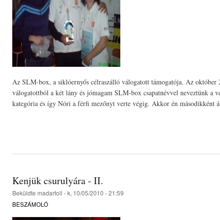
Az SLM-box, a siklóernyős célraszálló válogatott támogatója. Az október
válogatottból a két lány és jómagam SLM-box csapatnévvel neveztünk a ve
kategória és így Nóri a férfi mezőnyt verte végig. Akkor én másodikként á
Kenjük csurulyára - II.
Beküldte
madartoll
- k, 10/05/2010 - 21:59
BESZÁMOLÓ