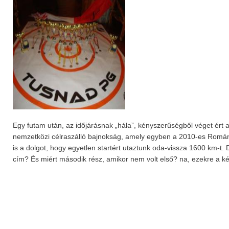
Egy futam után, az időjárásnak „hála”, kényszerűségből véget ért 
nemzetközi célraszálló bajnokság, amely egyben a 2010-es Román 
is a dolgot, hogy egyetlen startért utaztunk oda-vissza 1600 km-t. 
cím? És miért második rész, amikor nem volt első? na, ezekre a ké