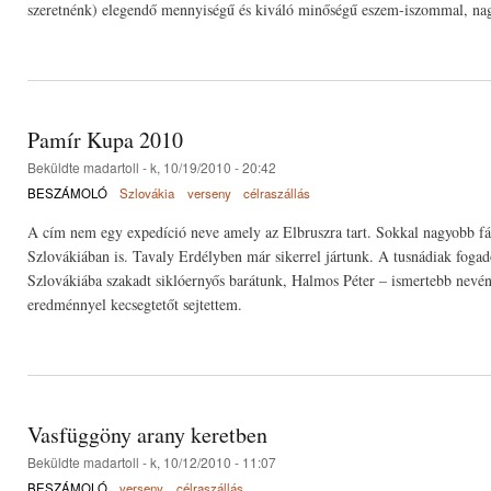
szeretnénk) elegendő mennyiségű és kiváló minőségű eszem-iszommal, nagy
Pamír Kupa 2010
Beküldte
madartoll
- k, 10/19/2010 - 20:42
BESZÁMOLÓ
Szlovákia
verseny
célraszállás
A cím nem egy expedíció neve amely az Elbruszra tart. Sokkal nagyobb fáb
Szlovákiában is. Tavaly Erdélyben már sikerrel jártunk. A tusnádiak fog
Szlovákiába szakadt siklóernyős barátunk, Halmos Péter – ismertebb nevén
eredménnyel kecsegtetőt sejtettem.
Vasfüggöny arany keretben
Beküldte
madartoll
- k, 10/12/2010 - 11:07
BESZÁMOLÓ
verseny
célraszállás