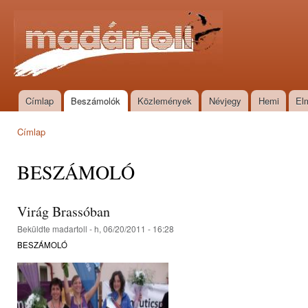
Ugr
tar
Madártoll
Címlap
Beszámolók
Közlemények
Névjegy
Hemi
El
Főmenü
Címlap
Jelenlegi hely
BESZÁMOLÓ
Virág Brassóban
Beküldte
madartoll
- h, 06/20/2011 - 16:28
BESZÁMOLÓ