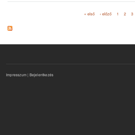
« első
‹ előző
1
2
3
Oldalak
Impresszum
|
Bejelentkezés