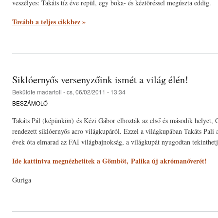
veszélyes: Takáts tíz éve repül, egy boka- és kéztöréssel megúszta eddig.
Tovább a teljes cikkhez
»
Siklóernyős versenyzőink ismét a világ élén!
Beküldte
madartoll
- cs, 06/02/2011 - 13:34
BESZÁMOLÓ
Takáts Pál (képünkön) és Kézi Gábor elhozták az első és második helyet, 
rendezett siklóernyős acro világkupáról. Ezzel a világkupában Takáts Pali
évek óta elmarad az FAI világbajnokság, a világkupát nyugodtan tekinthet
Ide kattintva megnézhetitek a Gömböt, Palika új akrómanőverét!
Guriga