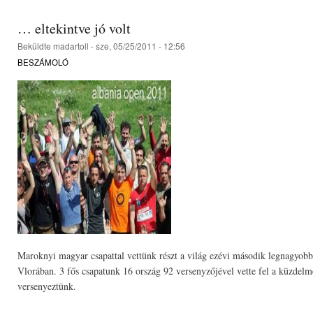
… eltekintve jó volt
Beküldte
madartoll
- sze, 05/25/2011 - 12:56
BESZÁMOLÓ
Maroknyi magyar csapattal vettünk részt a világ ezévi második legnagyobb
Vlorában. 3 fős csapatunk 16 ország 92 versenyzőjével vette fel a küzdel
versenyeztünk.