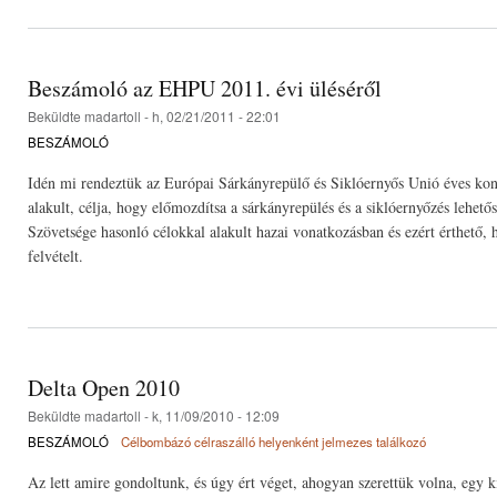
Beszámoló az EHPU 2011. évi üléséről
Beküldte
madartoll
- h, 02/21/2011 - 22:01
BESZÁMOLÓ
Idén mi rendeztük az Európai Sárkányrepülő és Siklóernyős Unió éves kon
alakult, célja, hogy előmozdítsa a sárkányrepülés és a siklóernyőzés lehe
Szövetsége hasonló célokkal alakult hazai vonatkozásban és ezért érthető
felvételt.
Delta Open 2010
Beküldte
madartoll
- k, 11/09/2010 - 12:09
BESZÁMOLÓ
Célbombázó célraszálló helyenként jelmezes találkozó
Az lett amire gondoltunk, és úgy ért véget, ahogyan szerettük volna, egy k