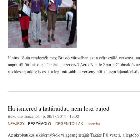
Június 18-án rendezték meg Brassó városában azt a célraszálló versenyt, ame
napot töltöttünk ott; hála érte a szervező Aero-Nautic Sports Clubnak és
rövidesen; addig is csak a legfontosabb: a verseny női kategóriájának első
Ha ismered a határaidat, nem lesz bajod
Beküldte
madartoll
- p, 06/17/2011 - 15:02
NÉVJEGY
BESZÁMOLÓ
IDEGEN TOLLAK
index.hu
Az akrobatikus siklóernyősök világranglistáját Takáts Pál vezeti, a legtöbb