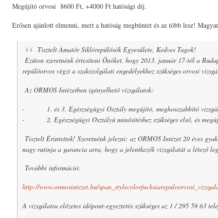
Megújító orvosi 8600 Ft, +4000 Ft hatósági díj.
Erősen ajánlott elmenni, mert a hatóság megbüntet és az több lesz! Magy
Tisztelt Amatőr Siklórepülősök Egyesülete, Kedves Tagok!
Ezúton szeretnénk értesíteni Önöket, hogy 2013. január 17-től a Buda
repülőorvos végzi a szakszolgálati engedélyekhez szükséges orvosi vizsgá
Az ORMOS Intézetben igényelhető vizsgálatok:
- 1. és 3. Egészségügyi Osztály megújító, meghosszabbító vizsgálat
- 2. Egészségügyi Osztályú minősítéshez szükséges első, és megújító 
Tisztelt Érintettek! Szeretnénk jelezni: az ORMOS Intézet 20 éves gyako
nagy rutinja a garancia arra, hogy a jelentkezők vizsgálatát a létező le
További információ:
http://www.ormosintezet.hu/span_stylecolorfuchsiarepuloorvosi_vizsga
A vizsgálatra előzetes időpont-egyeztetés szükséges az 1 / 295 59 63 te