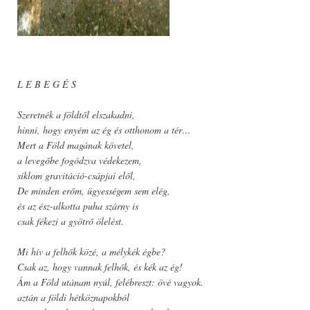
L E B E G É S
Szeretnék a földtől elszakadni,
hinni, hogy enyém az ég és otthonom a tér…
Mert a Föld magának követel,
a levegőbe fogódzva védekezem,
siklom gravitáció-csápjai elől,
De minden erőm, ügyességem sem elég,
és az ész-alkotta puha szárny is
csak fékezi a gyötrő ölelést.
Mi hív a felhők közé, a mélykék égbe?
Csak az, hogy vannak felhők, és kék az ég!
Ám a Föld utánam nyúl, felébreszt: övé vagyok.
aztán a földi hétköznapokból