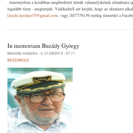
Amennyiben a korábban meghirdetett témák valamelyikének előadására igén
legalább tízen - megtartjuk. Vidékiektől azt kérjük, hogy az oktatásra alka
(
laszlo.kerekes55@gmail.com
, vagy 20/7779139 esetleg üzenettel a Face
In memoriam Buzády György
Beküldte
madartoll
- h, 01/28/2013 - 07:11
BESZÁMOLÓ