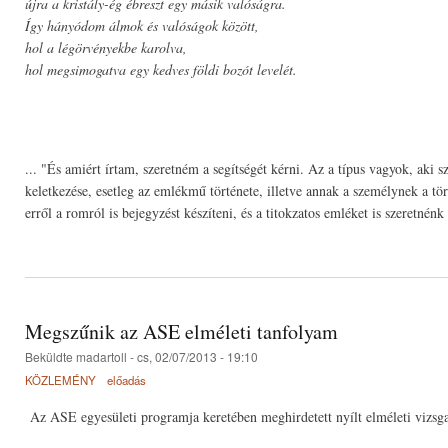
újra a kristály-ég ébreszt egy másik valóságra.
Így hányódom álmok és valóságok között,
hol a légörvényekbe karolva,
hol megsimogatva egy kedves földi bozót levelét.
... "És amiért írtam, szeretném a segítségét kérni. Az a típus vagyok, aki
keletkezése, esetleg az emlékmű története, illetve annak a személynek a tö
erről a romról is bejegyzést készíteni, és a titokzatos emléket is szeretn
Megszűnik az ASE elméleti tanfolyam
Beküldte
madartoll
- cs, 02/07/2013 - 19:10
KÖZLEMÉNY
előadás
Az ASE egyesületi programja keretében meghirdetett nyílt elméleti vizsg