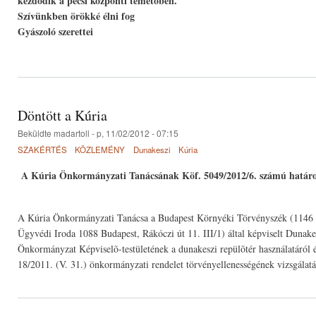
kezdődik a pécsi központi temetőben.
Szívünkben örökké élni fog
Gyászoló szerettei
Döntött a Kúria
Beküldte
madartoll
- p, 11/02/2012 - 07:15
SZAKÉRTÉS
KÖZLEMÉNY
Dunakeszi
Kúria
A Kúria Önkormányzati Tanácsának Köf. 5049/2012/6. számú határ
A Kúria Önkormányzati Tanácsa a Budapest Környéki Törvényszék (1146 B
Ügyvédi Iroda 1088 Budapest, Rákóczi út 11. III/1) által képviselt Duna
Önkormányzat Képviselõ-testületének a dunakeszi repülõtér használatáról é
18/2011. (V. 31.) önkormányzati rendelet törvényellenességének vizsgálatá