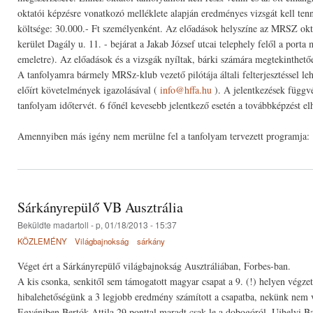
oktatói képzésre vonatkozó melléklete alapján eredményes vizsgát kell ten
költsége: 30.000.- Ft személyenként. Az előadások helyszíne az MRSZ okt
kerület Dagály u. 11. - bejárat a Jakab József utcai telephely felől a porta 
emeletre). Az előadások és a vizsgák nyíltak, bárki számára megtekinthető
A tanfolyamra bármely MRSz-klub vezető pilótája általi felterjesztéssel le
előírt követelmények igazolásával (
info@hffa.hu
). A jelentkezések függv
tanfolyam időtervét. 6 főnél kevesebb jelentkező esetén a továbbképzést elh
Amennyiben más igény nem merülne fel a tanfolyam tervezett programja:
Sárkányrepülő VB Ausztrália
Beküldte
madartoll
- p, 01/18/2013 - 15:37
KÖZLEMÉNY
Világbajnokság
sárkány
Véget ért a Sárkányrepülő világbajnokság Ausztráliában, Forbes-ban.
A kis csonka, senkitől sem támogatott magyar csapat a 9. (!) helyen végzet
hibalehetőségünk a 3 legjobb eredmény számított a csapatba, nekünk nem v
Egyéniben Bertók Attila 29 ponttal maradt csak le a dobogóról, Ujhelyi Balá