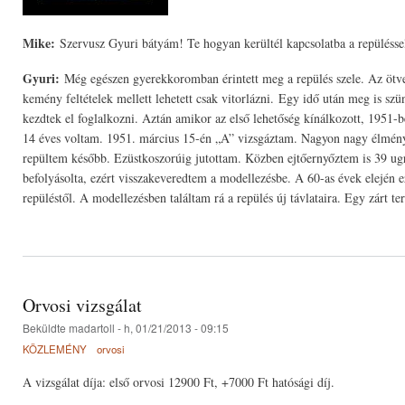
Mike:
Szervusz Gyuri bátyám! Te hogyan kerültél kapcsolatba a repülésse
Gyuri:
Még egészen gyerekkoromban érintett meg a repülés szele. Az ötven
kemény feltételek mellett lehetett csak vitorlázni. Egy idő után meg is sz
kezdtek el foglalkozni. Aztán amikor az első lehetőség kínálkozott, 1951-b
14 éves voltam. 1951. március 15-én „A” vizsgáztam. Nagyon nagy élményt
repültem később. Ezüstkoszorúig jutottam. Közben ejtőernyőztem is 39 ugr
befolyásolta, ezért visszakeveredtem a modellezésbe. A 60-as évek elején e
repüléstől. A modellezésben találtam rá a repülés új távlataira. Egy zárt 
Orvosi vizsgálat
Beküldte
madartoll
- h, 01/21/2013 - 09:15
KÖZLEMÉNY
orvosi
A vizsgálat díja: első orvosi 12900 Ft, +7000 Ft hatósági díj.