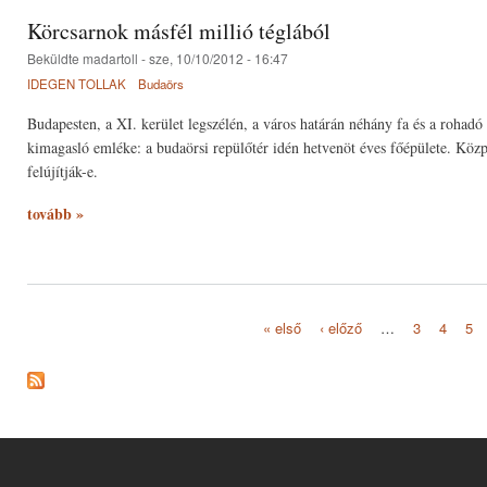
Körcsarnok másfél millió téglából
Beküldte
madartoll
- sze, 10/10/2012 - 16:47
IDEGEN TOLLAK
Budaörs
Budapesten, a XI. kerület legszélén, a város határán néhány fa és a rohad
kimagasló emléke: a budaörsi repülőtér idén hetvenöt éves főépülete. Közp
felújítják-e.
tovább »
« első
‹ előző
…
3
4
5
Oldalak