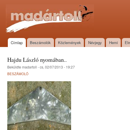
Ugr
tar
Madártoll
Címlap
Beszámolók
Közlemények
Névjegy
Hemi
El
Főmenü
Hajdu László nyomában..
Beküldte
madartoll
- cs, 02/07/2013 - 19:27
BESZÁMOLÓ