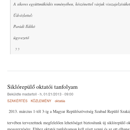
A sikeres együttműködés reményében, köszönettel várjuk visszajelzésüke
Üdvözlettel:
Parádi Ildikó
ügyvezető
Siklórepülő oktatói tanfolyam
Beküldte
madartoll
- h, 01/21/2013 - 09:00
SZAKÉRTÉS
KÖZLEMÉNY
oktatás
2013. március 1-től 3-ig a Magyar Repülőszövetség Szabad Repülő Szakág
tervében tervezettnek megfelelően lehetőséget biztosítunk új siklórepülő ok
megszerzésére. Ehhez oktatói tanfolyamon kell részt venni és az ott elhang