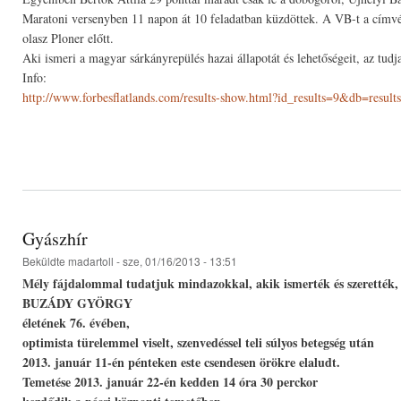
Maratoni versenyben 11 napon át 10 feladatban küzdöttek. A VB-t a címv
olasz Ploner előtt.
Aki ismeri a magyar sárkányrepülés hazai állapotát és lehetőségeit, az tudj
Info:
http://www.forbesflatlands.com/results-show.html?id_results=9&db=resul
Gyászhír
Beküldte
madartoll
- sze, 01/16/2013 - 13:51
Mély fájdalommal tudatjuk mindazokkal, akik ismerték és szerették,
BUZÁDY GYÖRGY
életének 76. évében,
optimista türelemmel viselt, szenvedéssel teli súlyos betegség után
2013. január 11-én pénteken este csendesen örökre elaludt.
Temetése 2013. január 22-én kedden 14 óra 30 perckor