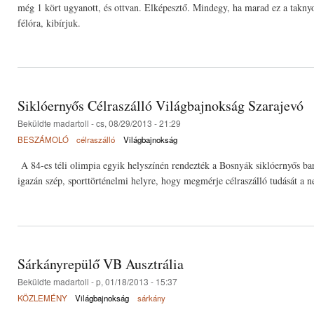
még 1 kört ugyanott, és ottvan. Elképesztő. Mindegy, ha marad ez a taknyo
félóra, kibírjuk.
Siklóernyős Célraszálló Világbajnokság Szarajevó
Beküldte
madartoll
- cs, 08/29/2013 - 21:29
BESZÁMOLÓ
célraszálló
Világbajnokság
A 84-es téli olimpia egyik helyszínén rendezték a Bosnyák siklóernyős barát
igazán szép, sporttörténelmi helyre, hogy megmérje célraszálló tudását a 
Sárkányrepülő VB Ausztrália
Beküldte
madartoll
- p, 01/18/2013 - 15:37
KÖZLEMÉNY
Világbajnokság
sárkány