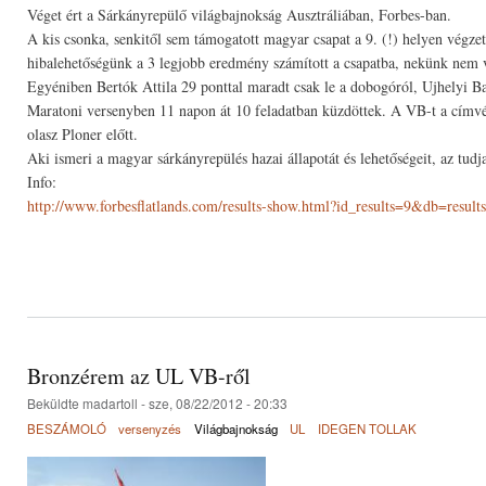
Véget ért a Sárkányrepülő világbajnokság Ausztráliában, Forbes-ban.
A kis csonka, senkitől sem támogatott magyar csapat a 9. (!) helyen végzet
hibalehetőségünk a 3 legjobb eredmény számított a csapatba, nekünk nem v
Egyéniben Bertók Attila 29 ponttal maradt csak le a dobogóról, Ujhelyi Balá
Maratoni versenyben 11 napon át 10 feladatban küzdöttek. A VB-t a címv
olasz Ploner előtt.
Aki ismeri a magyar sárkányrepülés hazai állapotát és lehetőségeit, az tudj
Info:
http://www.forbesflatlands.com/results-show.html?id_results=9&db=resul
Bronzérem az UL VB-ről
Beküldte
madartoll
- sze, 08/22/2012 - 20:33
BESZÁMOLÓ
versenyzés
Világbajnokság
UL
IDEGEN TOLLAK