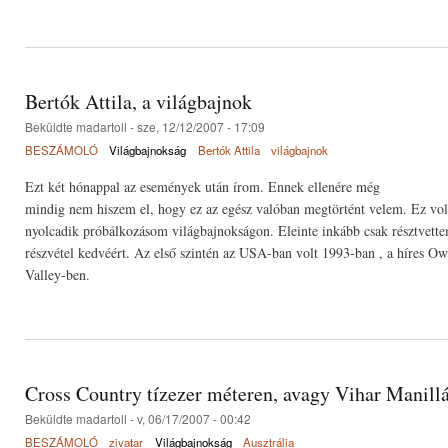
Bertók Attila, a világbajnok
Beküldte
madartoll
- sze, 12/12/2007 - 17:09
BESZÁMOLÓ
Világbajnokság
Bertók Attila
világbajnok
Ezt két hónappal az események után írom. Ennek ellenére még
mindig nem hiszem el, hogy ez az egész valóban megtörtént velem. Ez vol
nyolcadik próbálkozásom világbajnokságon. Eleinte inkább csak résztvette
részvétel kedvéért. Az első szintén az USA-ban volt 1993-ban , a híres O
Valley-ben.
Cross Country tízezer méteren, avagy Vihar Manill
Beküldte
madartoll
- v, 06/17/2007 - 00:42
BESZÁMOLÓ
zivatar
Világbajnokság
Ausztrália