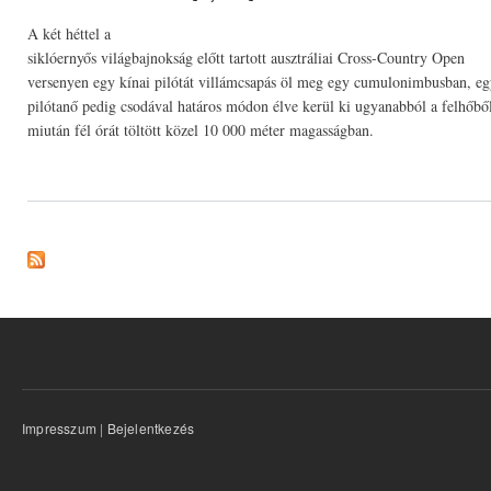
A két héttel a
siklóernyős világbajnokság előtt tartott ausztráliai Cross-Country Open
versenyen egy kínai pilótát villámcsapás öl meg egy cumulonimbusban, e
pilótanő pedig csodával határos módon élve kerül ki ugyanabból a felhőbő
miután fél órát töltött közel 10 000 méter magasságban.
Impresszum
|
Bejelentkezés