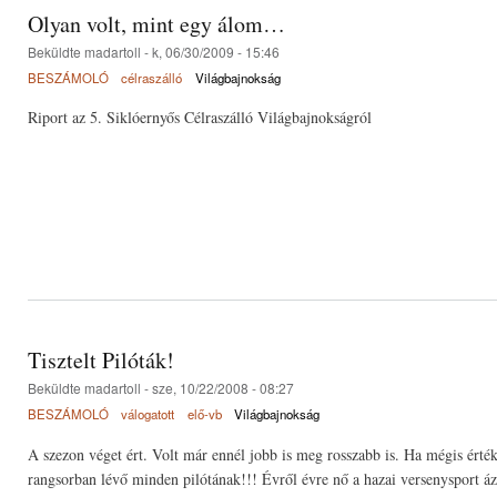
Olyan volt, mint egy álom…
Beküldte
madartoll
- k, 06/30/2009 - 15:46
BESZÁMOLÓ
célraszálló
Világbajnokság
Riport az 5. Siklóernyős Célraszálló Világbajnokságról
Tisztelt Pilóták!
Beküldte
madartoll
- sze, 10/22/2008 - 08:27
BESZÁMOLÓ
válogatott
elő-vb
Világbajnokság
A szezon véget ért. Volt már ennél jobb is meg rosszabb is. Ha mégis érték
rangsorban lévő minden pilótának!!! Évről évre nő a hazai versenysport ázs