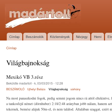
Ugr
tar
Madártoll
Címlap
Beszámolók
Közlemények
Névjegy
Hemi
El
Főmenü
Címlap
Jelenlegi hely
Világbajnokság
Mexikó VB 3.rész
Beküldte
madartoll
- k, 03/03/2015 - 12:28
BESZÁMOLÓ
Ujhelyi Balázs
Világbajnokság
sárkány
Na most panaszkodni fogok, pedig semmi jogom nincs rá attól eltekintve, h
a tankosfejű német (dörnhuber) 2:18/2:48 arányban jobb nálam, hanem azt,
tekernek, bemész alájuk 50m-el, és nem találod. Általában szaggat, ezért 