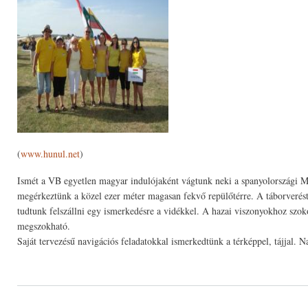
(
www.hunul.net
)
Ismét a VB egyetlen magyar indulójaként vágtunk neki a spanyolországi M
megérkeztünk a közel ezer méter magasan fekvő repülőtérre. A táborverést 
tudtunk felszállni egy ismerkedésre a vidékkel. A hazai viszonyokhoz szok
megszokható.
Saját tervezésű navigációs feladatokkal ismerkedtünk a térképpel, tájjal. 